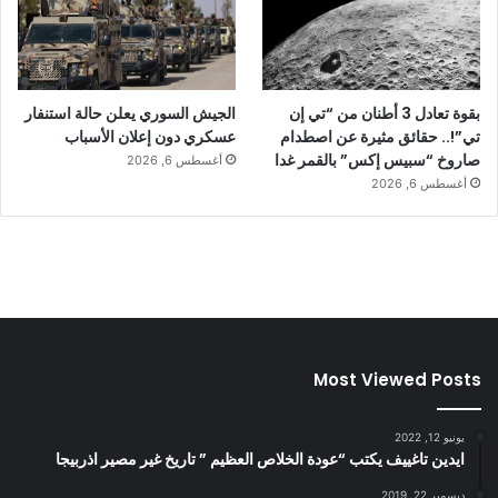
بقوة تعادل 3 أطنان من “تي إن
الجيش السوري يعلن حالة استنفار
تي”!.. حقائق مثيرة عن اصطدام
عسكري دون إعلان الأسباب
صاروخ “سبيس إكس” بالقمر غدا
أغسطس 6, 2026
أغسطس 6, 2026
Most Viewed Posts
يونيو 12, 2022
ايدين تاغييف يكتب “عودة الخلاص العظيم ” تاريخ غير مصير اذربيجا
ديسمبر 22, 2019