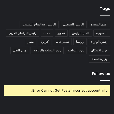
Tags
الأمم المتحدة
الرئيس السيسي
الرئيس عبدالفتاح السيسي
السعودية
السيد الرئيس
تطوير
حادث
رئيس البرلمان العربي
رئيس الوزراء
روسيا
سمير غانم
كورونا
مصر
وزير الإسكان
وزير الرياضة
وزير الشباب والرياضة
وزير النقل
وزيرة الصحة
Follow us
Error Can not Get Posts, Incorrect account info.