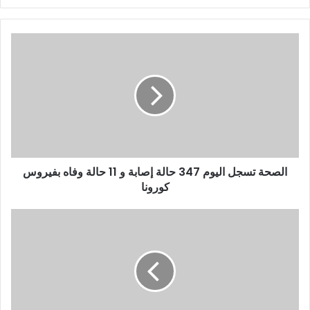
ر
ي
د
ك
ا
ل
إ
ل
ك
ت
ر
و
الصحة تسجل اليوم 347 حالة إصابة و 11 حالة وفاه بفيروس
ن
كورونا
ي