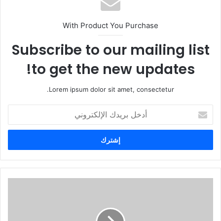
With Product You Purchase
Subscribe to our mailing list
to get the new updates!
Lorem ipsum dolor sit amet, consectetur.
أ
د
خ
ل
ب
ر
ي
د
ك
ا
ل