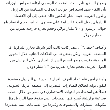
وصرح السفير نادر سعد، المتحدث الرسمى لرئاسة مجلس الوزراء،
بأن اللقاء شهد استعراض جوانب العلاقات المتنامية بين البرازيل
والدول العربية، حيث أشار الدكتور خالد حنفي إلى أن الاقتصاد
البرازيلى يحتل المرتبة السابعة على مستوى العالم، بحجم اقتصاد بلغ
حوالى تريليون و ٦٠٠ مليار دولار، وحجم تجارة خارجية يقترب من
٤٠٠ مليار دولار.
وأضاف “حنفى” أن مصر كانت ثالث أكبر شريك تجاري للبرازيل فى
المنطقة العربية، ولكن بفضل تنامى العلاقات الثنائية خلال الشهور
الماضية، تقدمت مصر لتصبح الشريك التجارى الأول للبرازيل بين
الدول العربية، بحجم تجارة يقترب من ٢.٦ مليار دولار.
وأوضح أمين عام اتحاد الغرف التجارية العربية أن البرازيل مستعدة
لتكون بوابة انطلاق للصادرات المصرية إلى منطقة أمريكا الجنوبية،
فضلاً عن استعدادهم للتواجد الاستثماري فى مصر من خلال منطقة
صناعية برازيلية، تُصنع فيها المنتجات التى تتفوق فيها البرازيل مثل
مكونات السيارات والمنسوجات وغيرها من الصناعات، ليتم تصديرها