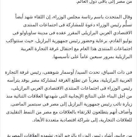
من مصر إلى باقى دول العالم.
وقال المتحدث باسم رئاسة مجلس الوزراء، إن اللقاء شهد أيضاً
تسلُّم رئيس الوزراء دعوة للمشاركة فى اجتماعات المنتدى
الاقتصادي العربي البرازيلى المقرر عقده فى مدينة ساوباولو فى
يوليو القادم، برعاية وحضور رئيس جمهورية البرازيل، حيث ستتواكب
اجتماعات المنتدى هذا العام مع احتفال غرفة التجارة العربية
البرازيلية بمرور سبعين عاماً على تأسيسها.
فى ذات السياق، تحدث السيد/ أوسمار شوهفى، رئيس غرفة التجارة
العربية البرازيلية، معرباً عن تطلع الغرفة لمشاركة مصر بوفد يترأسه
رئيس الوزراء فى اجتماعات المنتدى الاقتصادي العربي البرازيلى،
من أجل البناء على النتائج الإيجابية التى شهدتها العلاقات الثنائية منذ
زيارة نائب رئيس جمهورية البرازيل إلى مصر فى سبتمبر الماضى.
وأضاف أنهم يتطلعون للارتقاء بالعلاقات مع مصر من النمط التقليدى
للعلاقات التجارية، إلى شراكة اقتصادية متعددة الأبعاد.
من جانبه، أشاد رئيس الوزراء بالزخم الذى تشهده العلاقات المصرية