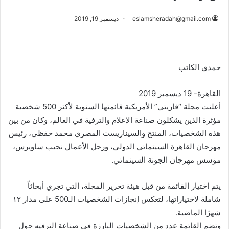
eslamsheradah@gmail.com
ديسمبر 19, 2019
حمدي الكاتب
القاهرة- 19 ديسمبر 2019
أعلنت مجلة “فاريتي” الأمريكية قائمتها السنوية لأكثر 500 شخصية
مؤثرة الذين يشكلون صناعة الإعلام والترفية في العالم، وكان من بين
هذه الشخصيات، المنتج والسيناريست المصري محمد حفظي، رئيس
مهرجان القاهرة السينمائي الدولي، ورجل الأعمال نجيب ساويرس،
مؤسس مهرجان الجونة السينمائي.
يتم اختيار القائمة من قبل هيئة تحرير المجلة، التي تجري أبحاثاً
شاملة لاختياراتها، لتعكس إنجازات الشخصيات الـ500 على مدار ١٢
شهرًا الماضية.
وتضم القائمة عدد من الشخصيات البارزة في صناعة الترفيه حول