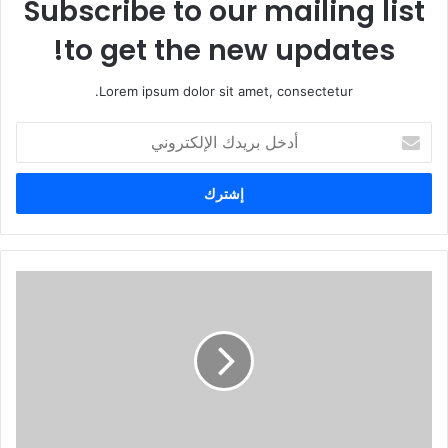
Subscribe to our mailing list
to get the new updates!
Lorem ipsum dolor sit amet, consectetur.
أ
د
خ
ل
ب
ر
ي
د
ك
ا
ل
إ
ل
ك
ت
ر