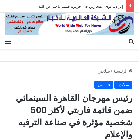
إيران: دوى انفجارين فى جزيرة قشم ناجم عن التصدى لأهداف معادية عند مضيق هرمز
بحث عن
الق
الرئيسية
/
سلايدر
سلايدر
فـنــون
رئيس مهرجان القاهرة السينمائي
ضمن قائمة فاريتي لأكثر 500
شخصية مؤثرة في صناعة الترفيه
والإعلام