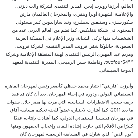
العالم، أبرزها روبرت إيجر، المدير التنفيذي لشركة والت ديزني،
والإعلامية الشهيرة أوبرا وينفري، والمخرجان العالميان مارتن
سكورسيزي، وستيفين سبيلبرج، وتيد ساراندوس كبير مسئولي
المحتوى في شبكة نتفليكس، كما تضم من العالم العربي عدد من
الشخصيات منها تركي الشبانة، وزير الإعلام في المملكة العربية
السعودية، جانلوكا شقرا فرونت المدير التنفيذي لشركة فرونت،
ومريم عيد المهيري الرئيس التنفيذي لهيئة المنطقة الإعلامية وشركة
” twofour54″، وفاطمة حسن الرميحي، المديرة التنفيذية لمعهد
الدوحة السينمائي.
وأبرزت “فاريتي” اختيار محمد حفظي كأصغر رئيس لمهرجان القاهرة
السينمائي الدولي، ودوره في إحياء المهرجان، بعد أن كان قد فقد
بريقه بسبب الاضطرابات السياسية التي مرت بها مصر خلال سنوات
ما بعد 2011، كما أشارت لاختياره عضواً للجنة تحكيم مسابقة آفاق
في مهرجان فينيسيا السينمائي الدولي، كما أشادت بإنتاجه عددًا
كبيرًا من الأفلام التي حازت إشادة النقاد، وإعجاب الجمهور، ومنها
“يوم الدين” الذي شارك في المسابقة الرسمية لمهرجان كان