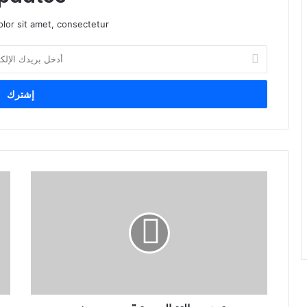
lor sit amet, consectetur.
أ
د
خ
ل
ب
ر
ي
د
ك
ا
ل
إ
ل
ك
ت
ر
و
ن