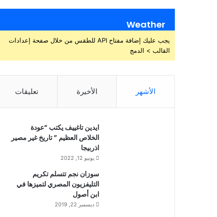
Weather
يجب عليك إضافة مفتاح API للطقس من خلال صفحة إعدادات
القالب > الدمج
الأشهر
الأخيرة
تعليقات
ايدين تاغييف يكتب “عودة
الخلاص العظيم ” تاريخ غير مصير
اذربيجا
يونيو 12, 2022
سوزان نجم تتسلم تكريم
التليفزيون المصري لتميزها في
ابن أصول
ديسمبر 22, 2019