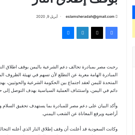
eslamsheradah@gmail.com
أبريل 9, 2020
فيسبوك
X
لينكدإن
ماسنجر
رحبت مصر بمبادرة تحالف دعم الشرعية باليمن بوقف اطلاق النا
المبادرة الهامة معربة عن التطلع لأن تسهم في تهيئة الظروف المل
المتحدة لليمن لعقد اجتماع بين الحكومة الشرعية والحوثيين، ب
دائم في اليمن، واستئناف العملية السياسية بهدف التوصل إلى ح
وأكد البيان على دعم مصر للمبادرة بما يستهدف تحقيق السلام و
أراضيه ويرفع المعاناة عن الشعب اليمني.
وكانت السعودية قد أعلنت أن وقف إطلاق النار الذي أعلنه التحا