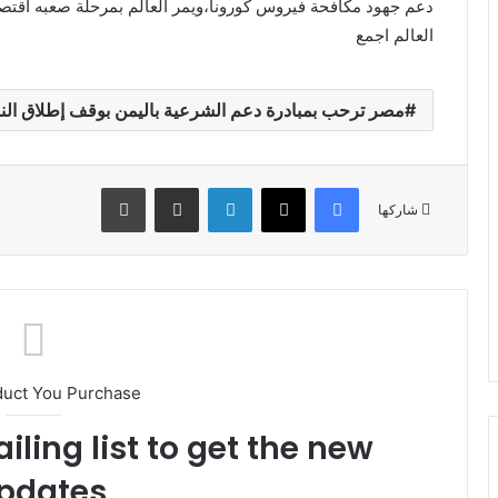
دعم جهود مكافحة فيروس كورونا،ويمر العالم بمرحلة صعبه اقتص
العالم اجمع
مصر ترحب بمبادرة دعم الشرعية باليمن بوقف إطلاق النا
فيسبوك
X
لينكدإن
مشاركة عبر البريد
طباعة
شاركها
duct You Purchase
iling list to get the new
pdates!