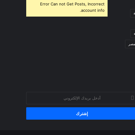
Error Can not Get Posts, Incorrect
account info.
صر
خل
يدك
إلكتروني