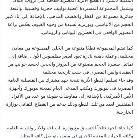
المعنية لاسترداد القطع الأثرية المصرية حفاظاً على ثروات البلاد.
وتشمل المجموعة المستردة أغطية توابيت حجرية وخشبية، وأقنعة
جنائزية مصنوعة من الفخار والخشب المذهب، بالإضافة إلى إناء كبير
الحجم من الألباستر، وبورتريه لسيدة من وجوه الفيوم، يعكس براعة
التصوير الواقعي في العصرين اليوناني والروماني.
كما تضم المجموعة قطعًا متنوعة من الحُلي المصنوعة من معادن
مختلفة، وعملة ذهبية نادرة تعود لعصر بطلميوس الأول، إضافة إلى
تماثيل صغيرة الحجم مصنوعة من البرونز والحجر، تُجسد جوانب من
العقيدة والفن المصري في حقب تاريخية مختلفة
وقد جاء تسليم القطع الأثرية نتيجة جهد مشترك بين القنصلية العامة
المصرية فى نيويورك ومكتب المدعي العام لمدينة نيويورك وأجهزة
الأمن الأميركية، بالإضافة إلى مفاوضات طويلة مع عدد من الأفراد
المقتنيين لعدد من تلك القطع وذلك بدعم من القطاع الثقافي بوزارة
الخارجية.
كما جاء الجهد نتاجاً للتنسيق مع وزارة السياحة والآثار والنيابة العامة
وكافة الجهات المعنية الأخرى في مصر، وتواصل كافة البعثات