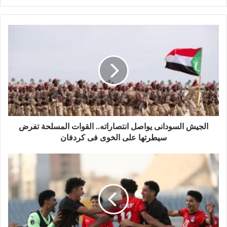
ر
ي
د
ك
ا
ل
إ
ل
ك
ت
ر
و
الجيش السودانى يواصل انتصاراته.. القوات المسلحة تفرض
ن
سيطرتها على الخوى فى كردفان
ي