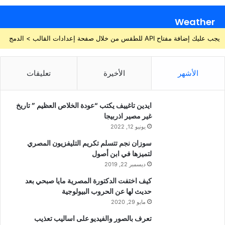
Weather
يجب عليك إضافة مفتاح API للطقس من خلال صفحة إعدادات القالب > الدمج
الأشهر
الأخيرة
تعليقات
ايدين تاغييف يكتب “عودة الخلاص العظيم ” تاريخ
غير مصير اذربيجا
يونيو 12, 2022
سوزان نجم تتسلم تكريم التليفزيون المصري
لتميزها في ابن أصول
ديسمبر 22, 2019
كيف اختفت الدكتورة المصرية مايا صبحي بعد
حديث لها عن الحروب البيولوجية
مايو 29, 2020
تعرف بالصور والفيديو على اساليب تعذيب