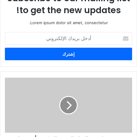
to get the new updates!
Lorem ipsum dolor sit amet, consectetur.
أ
د
خ
ل
ب
ر
ي
د
ك
ا
ل
إ
ل
ك
ت
ر