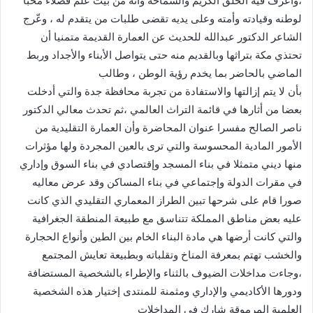
،وأعرف فيه الخلق الكريم والسماحة وأنه من بيت علم فضلاء محبا
لوطنه وقيادته وأمته وعلى يديه تقضى طلبات من يتقدم له ، وعّرج
الشاعر الدكتور عبدالله للحديث عن العمارة القديمة متمنيا أن
تحتذي مكة بتراثها وبالقديم منه حتى يتواصل الأبناء والأجداد وربط
الماضي بالحاضر بما يخدم رؤية الوطن ، وطالب
بأن لا يتم إزالتها والاستفادة من تجربة محافظة جدة والتي أدخلت
بعضا من أثارها في قائمة التراث العالمي ،ثم تحدث معالي الدكتور
ناصر الصالح مفسرا عنوان المحاضرة وأن العمارة التقليدية من
الأمور المادية المحسوسة والتي ترى بالعين المجردة ولها مؤثرات
منها ديني متمثلا في بناء المسجد وإقتصادي في بناء السوق وإداري
في مقرات الدولة وإجتماعي في بناء المساكن وقد عرض معاليه
صورا قام على شرحها تبين الطراز المعماري التقليدي الذي كانت
عليه بعض مناطق المملكة تتناسق مع طبيعة المنطقة الجغرافية
والتي كانت أرضها هي مادة البناء الخام بين الطين وأنواع الحجارة
والخشب تهتم بمعرفة المناخ وتقلباته وبطبيعة تعايش المجتمع
،وجاءت مداخلات الضيوف بالثناء والإطراء بالشخصية المستضافة
ودورها الأكاديمي والإداري ومثمنة للمنتدى إختيار هذه الشخصية
العلمية المرموقة شارك في المداخلات