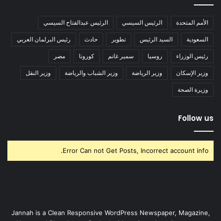
الأمم المتحدة
الرئيس السيسي
الرئيس عبدالفتاح السيسي
السعودية
السيد الرئيس
تطوير
حادث
رئيس البرلمان العربي
رئيس الوزراء
روسيا
سمير غانم
كورونا
مصر
وزير الإسكان
وزير الرياضة
وزير الشباب والرياضة
وزير النقل
وزيرة الصحة
Follow us
Error Can not Get Posts, Incorrect account info.
Jannah is a Clean Responsive WordPress Newspaper, Magazine,