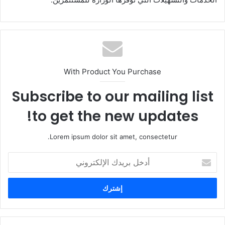
With Product You Purchase
Subscribe to our mailing list
to get the new updates!
Lorem ipsum dolor sit amet, consectetur.
أ
د
خ
ل
ب
ر
ي