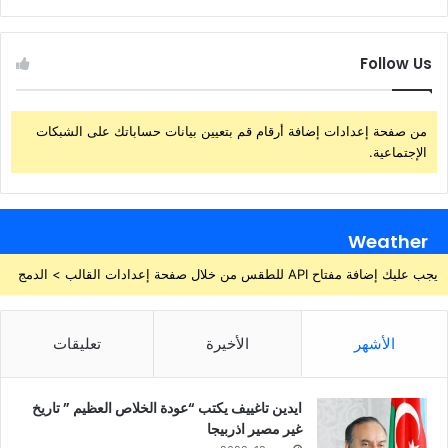
Follow Us
من صفحة إعدادات إضافة أرقام قم بتعيين بيانات حساباتك على الشبكات
الإجتماعية.
Weather
يجب عليك إضافة مفتاح API للطقس من خلال صفحة إعدادات القالب > الدمج
الأشهر
الأخيرة
تعليقات
ايدين تاغييف يكتب “عودة الخلاص العظيم ” تاريخ
غير مصير اذربيجا