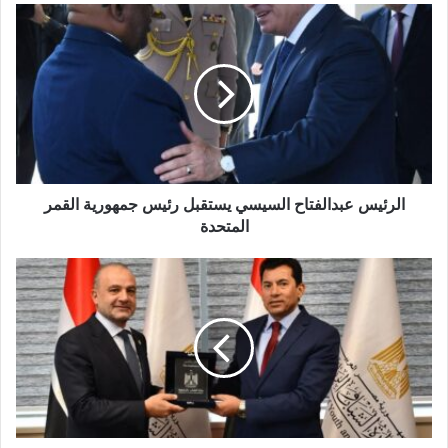
د
ك
ا
ل
إ
ل
ك
ت
ر
و
الرئيس عبدالفتاح السيسي يستقبل رئيس جمهورية القمر
ن
المتحدة
ي